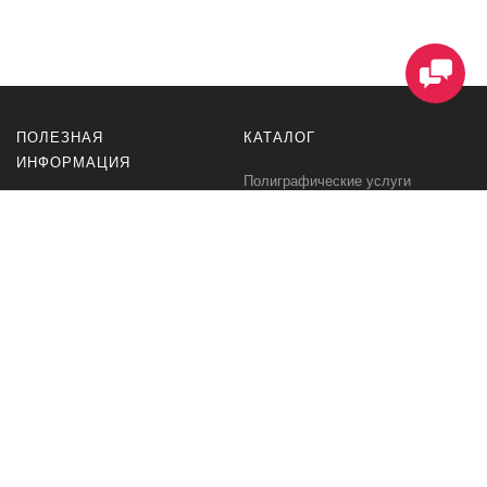
ПОЛЕЗНАЯ
КАТАЛОГ
ИНФОРМАЦИЯ
Полиграфические услуги
Информация о доставке
Сувенирная продукция
Условия соглашения договор-
Блог
оферта
Полиграфическая продукция
Способы оплаты и гарантия
безопасности
Дизайн
Договор-оферта на оказание
Портфолио типографии
дизайнерских услуг
Требования к макетам
Вакансии типографии РУС