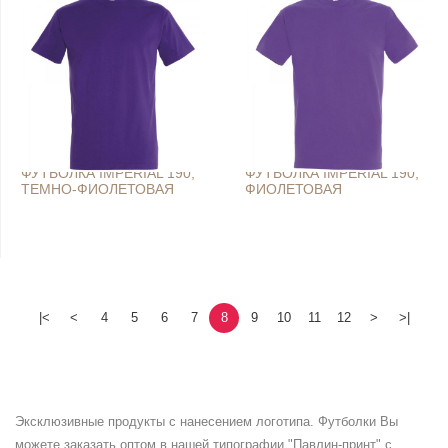
ФУТБОЛКА IMPERIAL 190,
ФУТБОЛКА IMPERIAL 190,
ТЕМНО-ФИОЛЕТОВАЯ
ФИОЛЕТОВАЯ
|<
<
4
5
6
7
8
9
10
11
12
>
>|
Эксклюзивные продукты с нанесением логотипа. Футболки Вы
можете заказать оптом в нашей типографии "Павлин-принт" с