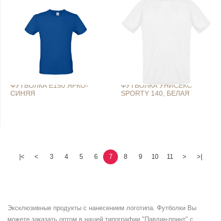
ФУТБОЛКА E150 ЯРКО-
ФУТБОЛКА УНИСЕКС
СИНЯЯ
SPORTY 140, БЕЛАЯ
|<
<
3
4
5
6
7
8
9
10
11
>
>|
Эксклюзивные продукты с нанесением логотипа. Футболки Вы
можете заказать оптом в нашей типографии "Павлин-принт" с