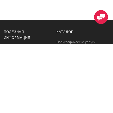
ПОЛЕЗНАЯ
КАТАЛОГ
ИНФОРМАЦИЯ
Полиграфические услуги
Информация о доставке
Сувенирная продукция
Условия соглашения договор-
Блог
оферта
Полиграфическая продукция
Способы оплаты и гарантия
безопасности
Дизайн
Договор-оферта на оказание
Портфолио типографии
дизайнерских услуг
Требования к макетам
Вакансии типографии РУС